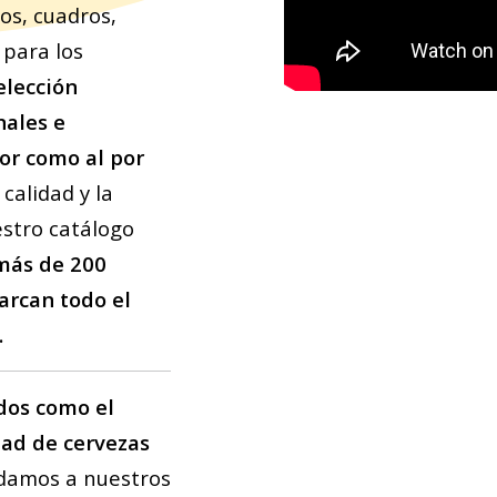
os, cuadros,
para los
elección
nales e
or como al por
calidad y la
estro catálogo
más de 200
arcan todo el
.
dos como el
dad de cervezas
ndamos a nuestros