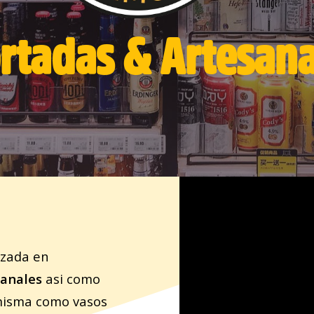
rtadas & Artesana
izada en
sanales
asi como
 misma como vasos