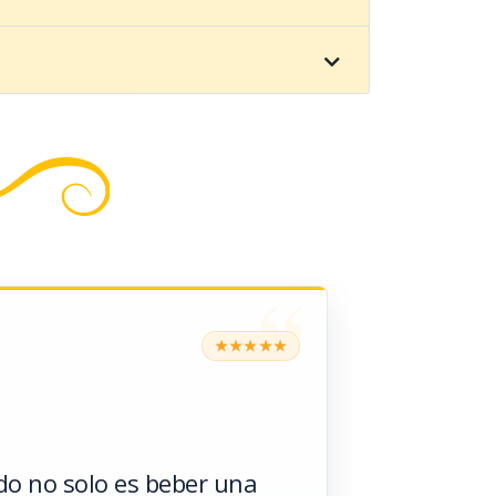
“
★
★
★
★
★
o no solo es beber una