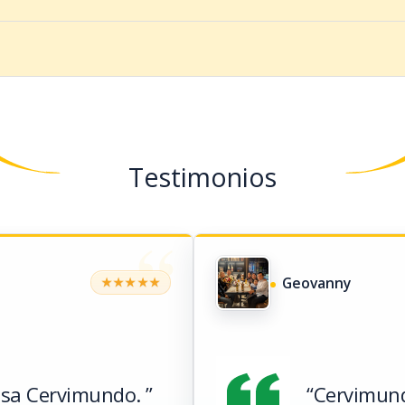
Testimonios
“
Geovanny
★
★
★
★
★
sa Cervimundo. ”
“Cervimund