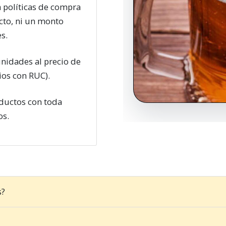
a políticas de compra
cto, ni un monto
s.
nidades al precio de
ios con RUC).
oductos con toda
os.
s?