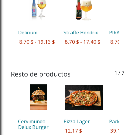
Delirium
Straffe Hendrix
PIRAAT
 8,70 $ - 19,13 $
 8,70 $ - 17,40 $
 8,70 $ - 1
Resto de productos
1
/ 7
Cervimundo 
Pizza Lager
Pack Petru
Delux Burger
 12,17 $
 39,13 $